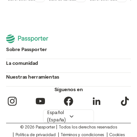
Sant Isidre, Valencia,
Canarias, Camins al
Sant Isidre, Valencia,
El L
Comunidad
Grau, Valencia,
Comunidad
Val
Valenciana, España
Comunidad
Valenciana, España
Val
Valenciana, España
Sobre Passporter
La comunidad
Blog
La empresa
Nuestras herramientas
Embajadores
Trabaja con
Colaboraciones
Síguenos en
nosotros
Utiliza nuestra web
Prensa
Para Hoteles
Apps
Para Destinos
Extensión de
Español
Chrome
(España)
Para Agencias
|
© 2026 Passporter
Todos los derechos reservados
|
|
|
Política de privacidad
Términos y condiciones
Cookies